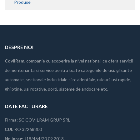
Produse
DESPRE NOI
CovilRam
, companie cu acoperire la nivel national, ce ofera servicii
de mentenanta si service pentru toate categoriile de usi: glisante
automate, sectionale industriale si rezidentiale, rulouri, usi rapide,
ghilotine, usi rotative, porti, sisteme de andocare etc.
DATE FACTURARE
Firma:
SC COVILRAM GRUP SRL
CUI:
RO 32268800
Nr. Inreg:
J18/464/20.09.2013