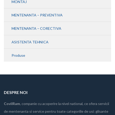
MONTAJ
MENTENANTA – PREVENTIVA
MENTENANTA – CORECTIVA
ASISTENTA TEHNICA
Produse
DESPRE NOI
CovilRam
, companie cu acoperire la nivel national, ce ofera servicii
de mentenanta si service pentru toate categoriile de usi: glisante