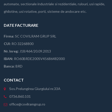
automate, sectionale industriale si rezidentiale, rulouri, usi rapide,
ghilotine, usi rotative, porti, sisteme de andocare etc.
DATE FACTURARE
Firma:
SC COVILRAM GRUP SRL
CUI:
RO 32268800
Nr. Inreg:
J18/464/20.09.2013
IBAN:
RO60BRDE200SV45686482000
Banca:
BRD
CONTACT
Sos.Prelungirea Giurgiului nr.33A
0736.860.101
office@covilramgrup.ro